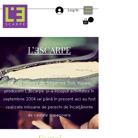
Log In
L’ƎSCARPE
Fabrica noastra din Segarcea, Dolj, in care
producem L’Ǝscarpe, și-a început activitatea în
septembrie 2004 iar până în prezent aici au fost
realizate milioane de perechi de încalţăminte
de calitate superioara.