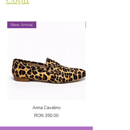
New Arrival
New Arrival
Anna Cavalino
Price
RON 350.00