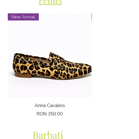
Femei
New Arrival
New Arrival
Anna Cavalino
Price
RON 350.00
Barbati