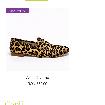
New Arrival
New Arrival
Anna Cavalino
Price
RON 350.00
Copii