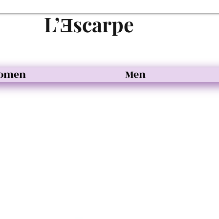
L’Ǝscarpe
omen
Men