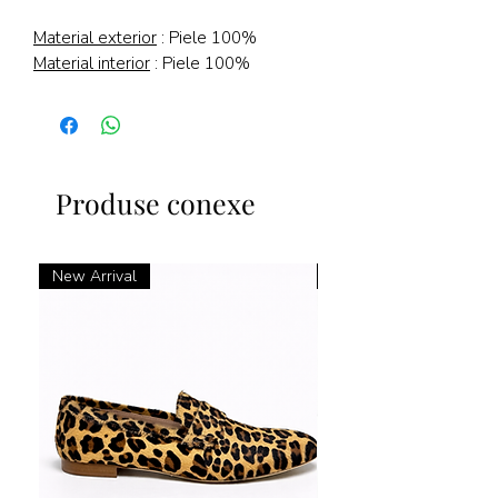
Material exterior
: Piele 100%
Material interior
: Piele 100%
Produse conexe
New Arrival
New Arrival