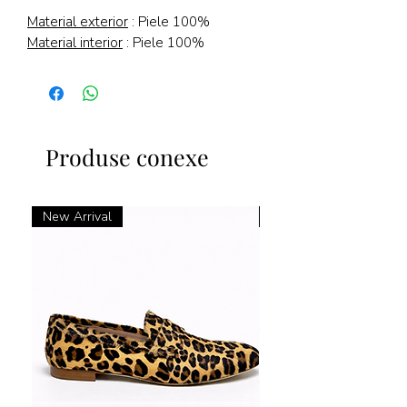
Material exterior
: Piele 100%
Material interior
: Piele 100%
Produse conexe
New Arrival
New Arrival