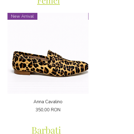
Femei
New Arrival
New Arrival
Anna Cavalino
Preț
350,00 RON
Barbati