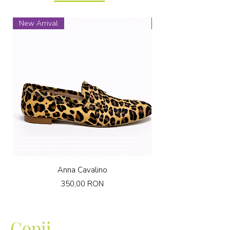
New Arrival
New Arrival
Anna Cavalino
Preț
350,00 RON
Copii