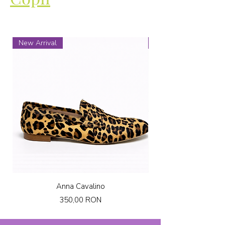
New Arrival
New Arrival
Anna Cavalino
Preț
350,00 RON