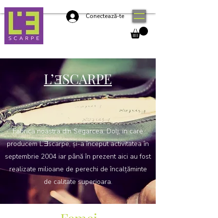
Conectează-te
L’ƎSCARPE
Fabrica noastra din Segarcea, Dolj, in care
producem L’Ǝscarpe, și-a început activitatea în
septembrie 2004 iar până în prezent aici au fost
realizate milioane de perechi de încalţăminte
de calitate superioara.